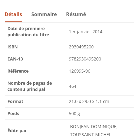
Détails
Sommaire
Résumé
Date de première
1er janvier 2014
publication du titre
ISBN
2930495200
EAN-13
9782930495200
Référence
126995-96
Nombre de pages de
464
contenu principal
Format
21.0 x 29.0 x 1.1 cm
Poids
500 g
BONJEAN DOMINIQUE,
Édité par
TOUSSAINT MICHEL