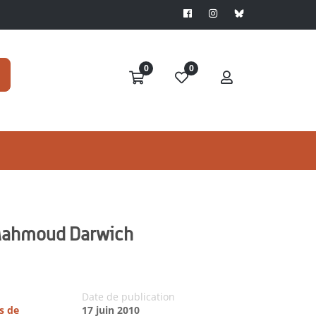
0
0
e Mahmoud Darwich
Date de publication
s de
17 juin 2010