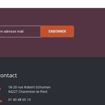
S'ABONNER
ontact
18-20 rue Robert-Schuman
94227 Charenton-le-Pont
01 40 48 65 13