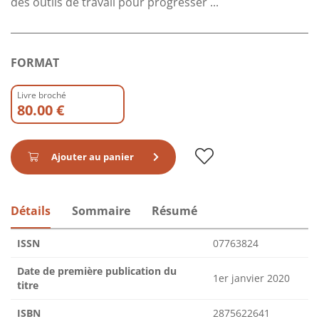
des outils de travail pour progresser ...
FORMAT
Livre broché
80.00 €
Ajouter au panier
Détails
Sommaire
Résumé
ISSN
07763824
Date de première publication du
1er janvier 2020
titre
ISBN
2875622641