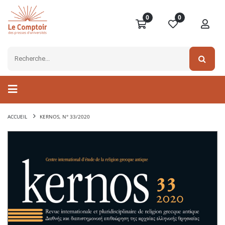
0
0
ACCUEIL
KERNOS, N° 33/2020