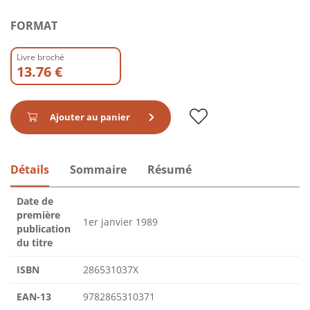
FORMAT
Livre broché
13.76 €
Ajouter au panier
Détails
Sommaire
Résumé
Date de
première
1er janvier 1989
publication
du titre
ISBN
286531037X
EAN-13
9782865310371