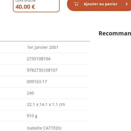
Livre broché
Ajouter au panier
40.00 €
Recomman
1er janvier 2001
2735108104
9782735108107
009163-17
240
22.1 x 14.1 x 1.1 cm
910 g
Isabelle CATTEDU