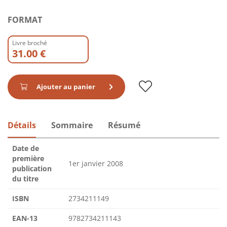
FORMAT
Livre broché
31.00 €
Ajouter au panier
Détails
Sommaire
Résumé
Date de
première
1er janvier 2008
publication
du titre
ISBN
2734211149
EAN-13
9782734211143