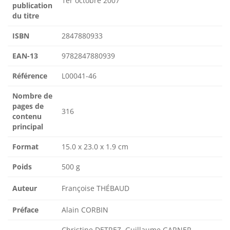
1er octobre 2007
publication
du titre
ISBN
2847880933
EAN-13
9782847880939
Référence
L00041-46
Nombre de
pages de
316
contenu
principal
Format
15.0 x 23.0 x 1.9 cm
Poids
500 g
Auteur
Françoise THÉBAUD
Préface
Alain CORBIN
Christine DETREZ, Guillaume GARNER,