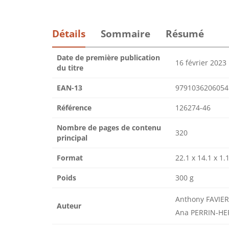
Détails
Sommaire
Résumé
Date de première publication
16 février 2023
du titre
EAN-13
9791036206054
Référence
126274-46
Nombre de pages de contenu
320
principal
Format
22.1 x 14.1 x 1.
Poids
300 g
Anthony FAVIER,
Auteur
Ana PERRIN-HE