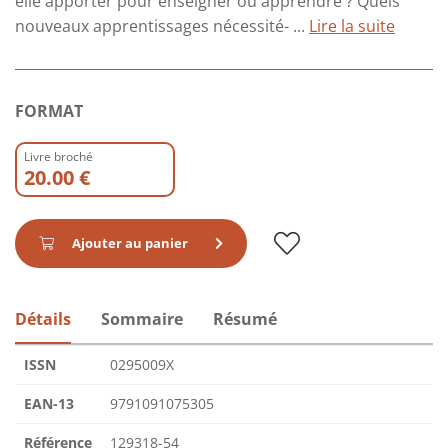
elle apporter pour enseigner ou apprendre ? Quels
nouveaux apprentissages nécessité- ...
Lire la suite
FORMAT
Livre broché
20.00 €
Ajouter au panier
Détails
Sommaire
Résumé
ISSN
0295009X
EAN-13
9791091075305
Référence
129318-54