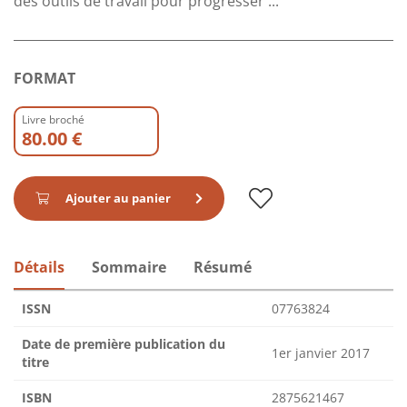
des outils de travail pour progresser ...
FORMAT
Livre broché
80.00 €
Ajouter au panier
Détails
Sommaire
Résumé
ISSN
07763824
Date de première publication du
1er janvier 2017
titre
ISBN
2875621467