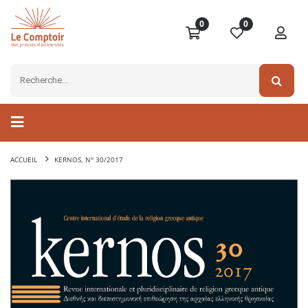
0
0
ACCUEIL
KERNOS, N° 30/2017