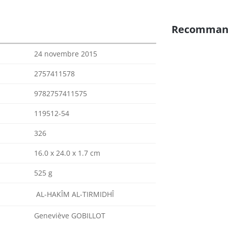
Recomman
24 novembre 2015
2757411578
9782757411575
119512-54
326
16.0 x 24.0 x 1.7 cm
525 g
AL-HAKÎM AL-TIRMIDHÎ
Geneviève GOBILLOT