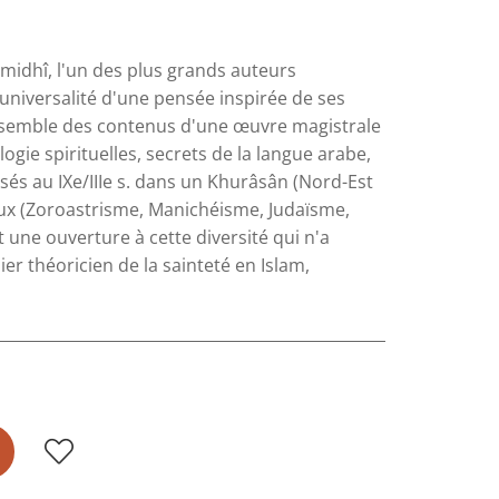
rmidhî, l'un des plus grands auteurs
l'universalité d'une pensée inspirée de ses
'ensemble des contenus d'une œuvre magistrale
ogie spirituelles, secrets de la langue arabe,
és au IXe/IIIe s. dans un Khurâsân (Nord-Est
ieux (Zoroastrisme, Manichéisme, Judaïsme,
t une ouverture à cette diversité qui n'a
er théoricien de la sainteté en Islam,