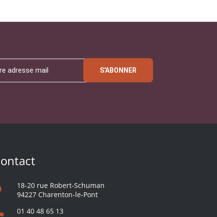
S'ABONNER
ontact
18-20 rue Robert-Schuman
94227 Charenton-le-Pont
01 40 48 65 13