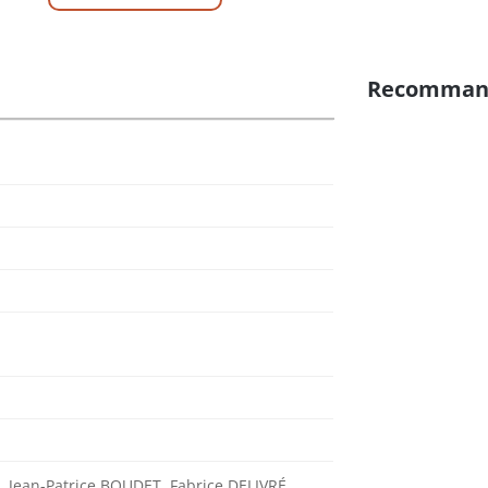
Recomman
m
, Jean-Patrice BOUDET, Fabrice DELIVRÉ,