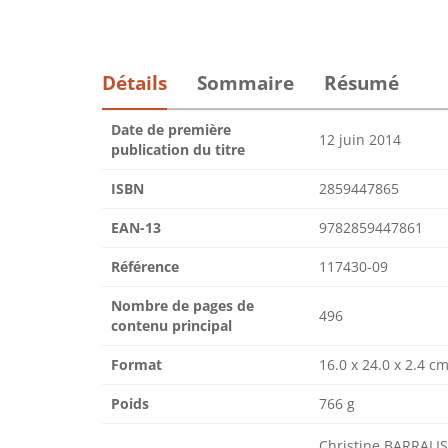
Détails
Sommaire
Résumé
Date de première
12 juin 2014
publication du titre
ISBN
2859447865
EAN-13
9782859447861
Référence
117430-09
Nombre de pages de
496
contenu principal
Format
16.0 x 24.0 x 2.4 c
Poids
766 g
Christine BARRALIS