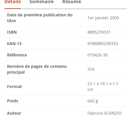
Détails
Sommaire
Résumé
Date de première publication du
1er janvier 2000
titre
ISBN
8885239331
EAN-13
9788885239333
Référence
019426-30
Nombre de pages de contenu
374
principal
22.1 x 14.1 x 1.1
Format
cm
Poids
642 g
Auteur
Fabrizio SCANZIO