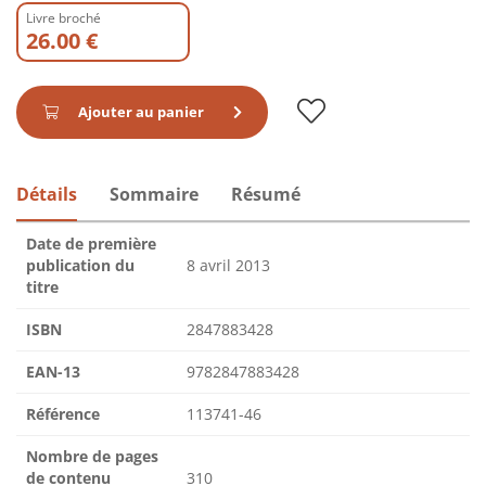
Livre broché
26.00 €
Ajouter au panier
Détails
Sommaire
Résumé
Date de première
publication du
8 avril 2013
titre
ISBN
2847883428
EAN-13
9782847883428
Référence
113741-46
Nombre de pages
de contenu
310