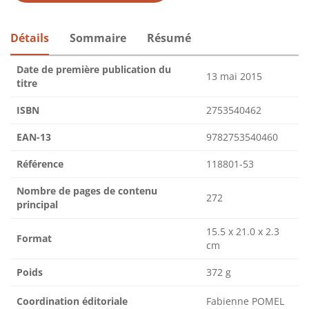
Détails
Sommaire
Résumé
Date de première publication du
13 mai 2015
titre
ISBN
2753540462
EAN-13
9782753540460
Référence
118801-53
Nombre de pages de contenu
272
principal
15.5 x 21.0 x 2.3
Format
cm
Poids
372 g
Coordination éditoriale
Fabienne POMEL