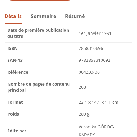
Détails
Sommaire
Résumé
Date de première publication
1er janvier 1991
du titre
ISBN
2858310696
EAN-13
9782858310692
Référence
004233-30
Nombre de pages de contenu
208
principal
Format
22.1 x 14.1 x 1.1 cm
Poids
280 g
Veronika GÖRÖG-
Édité par
KARADY