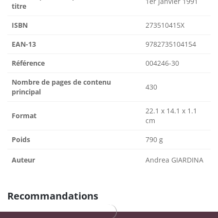
1er janvier 1991
titre
ISBN
273510415X
EAN-13
9782735104154
Référence
004246-30
Nombre de pages de contenu
430
principal
22.1 x 14.1 x 1.1
Format
cm
Poids
790 g
Auteur
Andrea GIARDINA
Recommandations