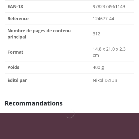
EAN-13
9782374961149
Référence
124677-44
Nombre de pages de contenu
312
principal
14.8 x 21.0 x 2.3
Format
cm
Poids
400 g
Édité par
Nikol DZIUB
Recommandations