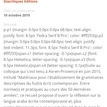
Diacritiques Éditions
Date de publication
10 octobre 2019
Résumé
p.p1 {margin: 0.0px 0.0px 0.0px 68.0px; text-align:
justify; font: 8.5px 'Fedra Serif B Pro'; color: #fff293}p.p2
{margin: 0.0px 0.0px 0.0px 68.0px; text-align: justify;
text-indent: 11.3px; font: 8.5px 'Fedra Serif B Pro'; color:
#fff293}span.s1 {letter-spacing: -0.1px}span.s2 {font:
8.5px Helvetica; letter-spacing: -0.1px}span.s3 {font:
8.5px Helvetica}span.s4 {letter-spacing: 0.1px}Suite au
colloque qui s'est tenu à Aix-en-Provence en juin 2015,
intitulé "Matériaux pour l'établissement de grammaires
descriptives du fuṣḥā écrit contemporain. Entre
norme(s) et pratiques au cours des 50 dernières
années", ce recueil propose d'ouvrir la réflexion sur la
langue arabe écrite contemporaine et, plus