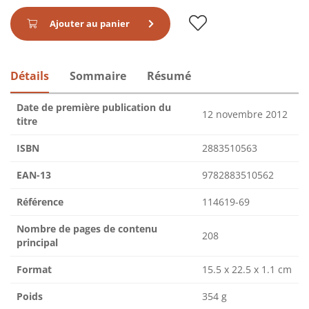
Ajouter au panier
Détails
Sommaire
Résumé
Date de première publication du
12 novembre 2012
titre
ISBN
2883510563
EAN-13
9782883510562
Référence
114619-69
Nombre de pages de contenu
208
principal
Format
15.5 x 22.5 x 1.1 cm
Poids
354 g