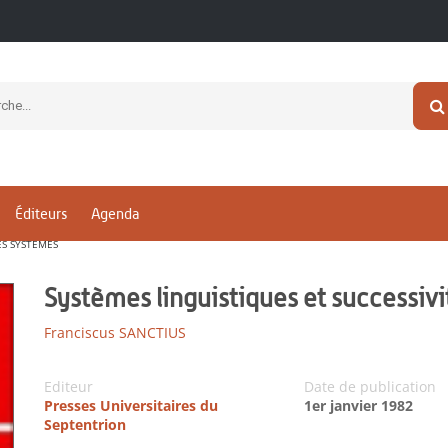
Éditeurs
Agenda
ES SYSTÈMES
Systèmes linguistiques et successiv
Franciscus SANCTIUS
Editeur
Date de publication
Presses Universitaires du
1er janvier 1982
Septentrion