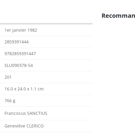
Recomman
1er janvier 1982
2859391444
9782859391447
SLU090378-54
201
16.0 x 24.0 x 1.1 cm
766 g
Franciscus SANCTIUS
Geneviève CLERICO