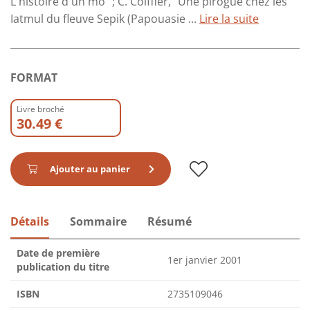
L'histoire d'un mo" ; C. Coiffier, "Une pirogue chez les
Iatmul du fleuve Sepik (Papouasie ...
Lire la suite
FORMAT
Livre broché
30.49 €
Ajouter au panier
Détails
Sommaire
Résumé
Date de première
1er janvier 2001
publication du titre
ISBN
2735109046