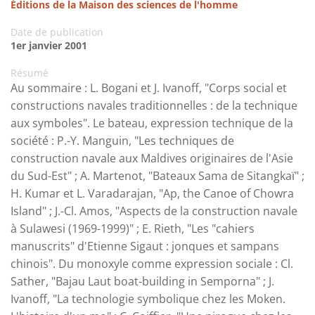
Éditions de la Maison des sciences de l'homme
Date de publication
1er janvier 2001
Résumé
Au sommaire : L. Bogani et J. Ivanoff, "Corps social et
constructions navales traditionnelles : de la technique
aux symboles". Le bateau, expression technique de la
société : P.-Y. Manguin, "Les techniques de
construction navale aux Maldives originaires de l'Asie
du Sud-Est" ; A. Martenot, "Bateaux Sama de Sitangkaï" ;
H. Kumar et L. Varadarajan, "Ap, the Canoe of Chowra
Island" ; J.-Cl. Amos, "Aspects de la construction navale
à Sulawesi (1969-1999)" ; E. Rieth, "Les "cahiers
manuscrits" d'Etienne Sigaut : jonques et sampans
chinois". Du monoxyle comme expression sociale : Cl.
Sather, "Bajau Laut boat-building in Semporna" ; J.
Ivanoff, "La technologie symbolique chez les Moken.