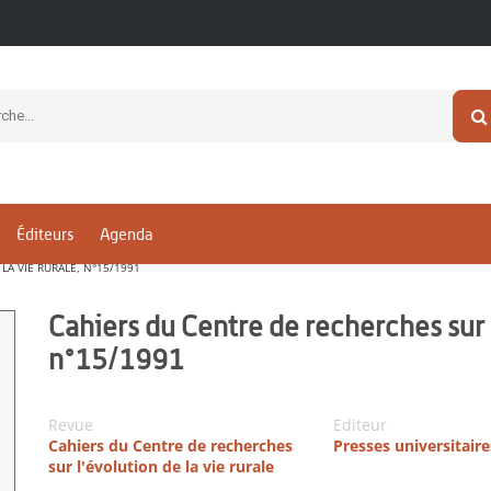
Éditeurs
Agenda
LA VIE RURALE, N°15/1991
Cahiers du Centre de recherches sur l
n°15/1991
Revue
Editeur
Cahiers du Centre de recherches
Presses universitair
sur l'évolution de la vie rurale