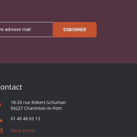
S'ABONNER
ontact
18-20 rue Robert-Schuman
94227 Charenton-le-Pont
01 40 48 65 13
Nous écrire