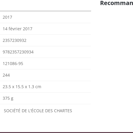
Recomman
2017
14 février 2017
2357230932
9782357230934
121086-95
244
23.5 x 15.5 x 1.3 cm
375 g
SOCIÉTÉ DE L'ÉCOLE DES CHARTES