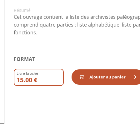
Résumé
Cet ouvrage contient la liste des archivistes paléogra
comprend quatre parties : liste alphabétique, liste par
fonctions.
FORMAT
Livre broché
Ajouter au panier
15.00 €