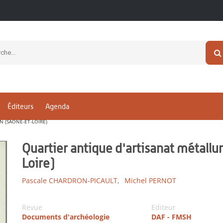
Éditeurs
Agenda
 (SAÔNE-ET-LOIRE)
Quartier antique d'artisanat métall
Loire)
Pascale CHARDRON-PICAULT,
Michel PERNOT
Revue
Editeur
Documents d'archéologie
DAF - FMSH