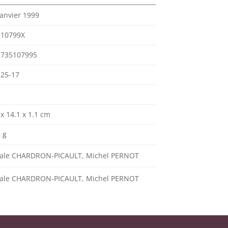
janvier 1999
510799X
2735107995
25-17
 x 14.1 x 1.1 cm
 g
cale CHARDRON-PICAULT, Michel PERNOT
cale CHARDRON-PICAULT, Michel PERNOT