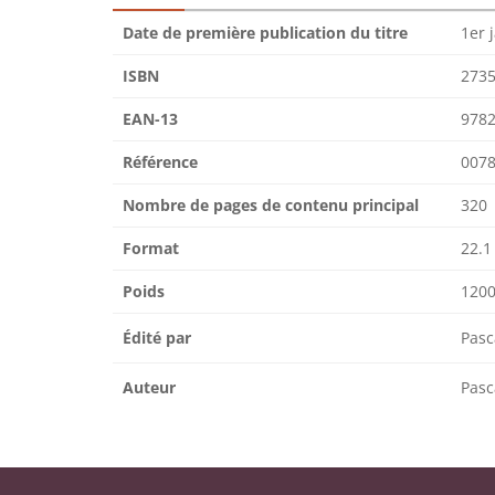
Date de première publication du titre
1er 
ISBN
273
EAN-13
978
Référence
0078
Nombre de pages de contenu principal
320
Format
22.1
Poids
1200
Édité par
Pas
Auteur
Pas