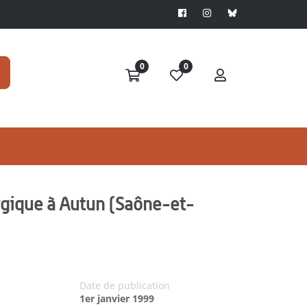
0
0
urgique à Autun (Saône-et-
Date de publication
1er janvier 1999