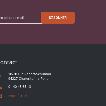
S'ABONNER
ontact
18-20 rue Robert-Schuman
94227 Charenton-le-Pont
01 40 48 65 13
Nous écrire