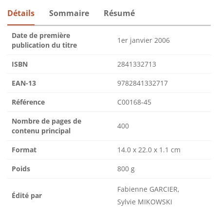
Détails
Sommaire
Résumé
Date de première
1er janvier 2006
publication du titre
ISBN
2841332713
EAN-13
9782841332717
Référence
C00168-45
Nombre de pages de
400
contenu principal
Format
14.0 x 22.0 x 1.1 cm
Poids
800 g
Fabienne GARCIER,
Édité par
Sylvie MIKOWSKI