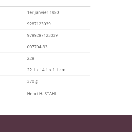
1er janvier 1980
9287123039
9789287123039
007704-33
228
22.1 x 14.1 x 1.1 cm
370 g
Henri H. STAHL