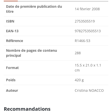
Date de première publication du
14 février 2008
titre
ISBN
2753505519
EAN-13
9782753505513
Référence
R1466-53
Nombre de pages de contenu
288
principal
15.5 x 21.0 x 1.1
Format
cm
Poids
420 g
Auteur
Cristina NOACCO
Recommandations