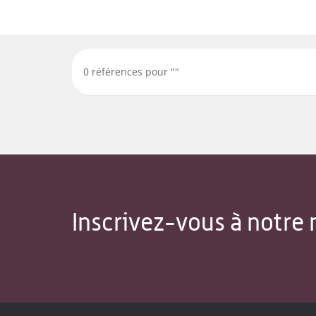
0
références pour "
"
Inscrivez-vous à notre 