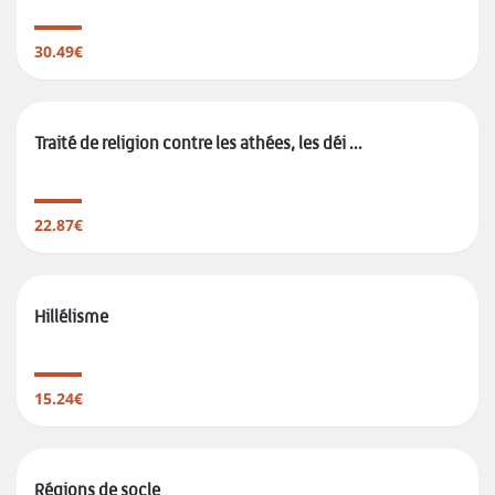
30.49€
Traité de religion contre les athées, les déi ...
22.87€
Hillélisme
15.24€
Régions de socle