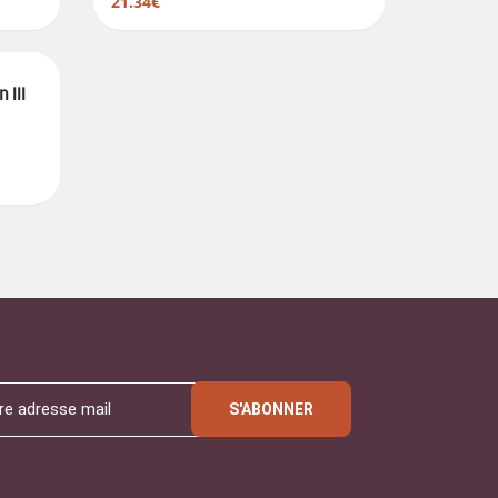
21.34€
 III
S'ABONNER