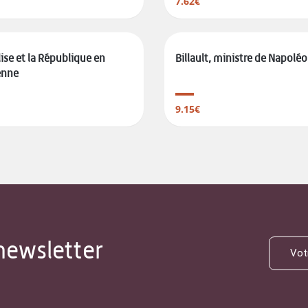
7.62€
lise et la République en
Billault, ministre de Napoléon
nne
9.15€
newsletter