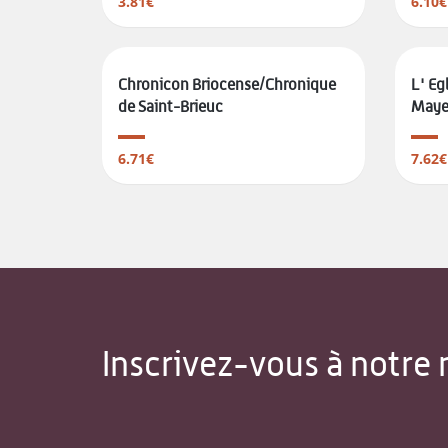
3.81€
6.10€
Chronicon Briocense/Chronique
L' Eg
de Saint-Brieuc
Maye
6.71€
7.62€
Inscrivez-vous à notre 