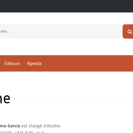
Éditeurs
Agenda
me
ume Garcia
est chargé d'études
/CNRS, UMS 828), où il