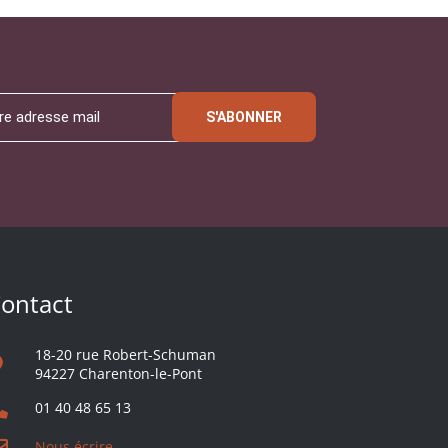
S'ABONNER
ontact
18-20 rue Robert-Schuman
94227 Charenton-le-Pont
01 40 48 65 13
Nous écrire