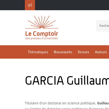
Thématiques
Nouveautés
Revues
Auteurs
GARCIA Guillau
Titulaire d'un doctorat en science politique,
Guilla
au Centre de données socio-politiques (Sciences Po