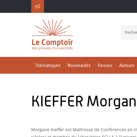
Thématiques
Nouveautés
Revues
Auteurs
KIEFFER Morga
Morgane Kieffer est Maîtresse de Conférences en lit
siècles) et membre du laboratoire ECLLA à l'Univers