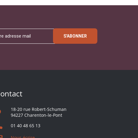
S'ABONNER
ontact
18-20 rue Robert-Schuman
94227 Charenton-le-Pont
01 40 48 65 13
Nous écrire