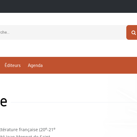
Éditeurs
Agenda
ne
e
e
térature française (20
-21
ité Jean Monnet de Saint-