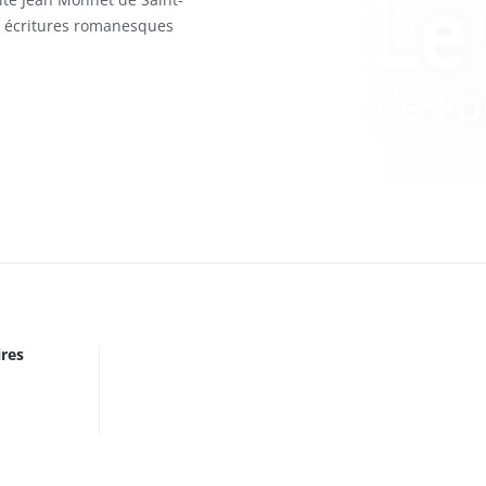
ux écritures romanesques
ires