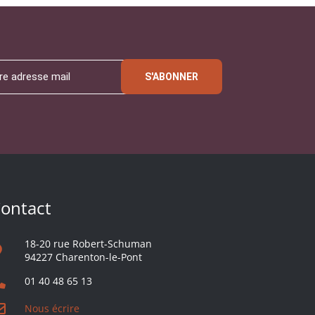
S'ABONNER
ontact
18-20 rue Robert-Schuman
94227 Charenton-le-Pont
01 40 48 65 13
Nous écrire