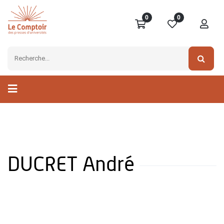
0
0
DUCRET André