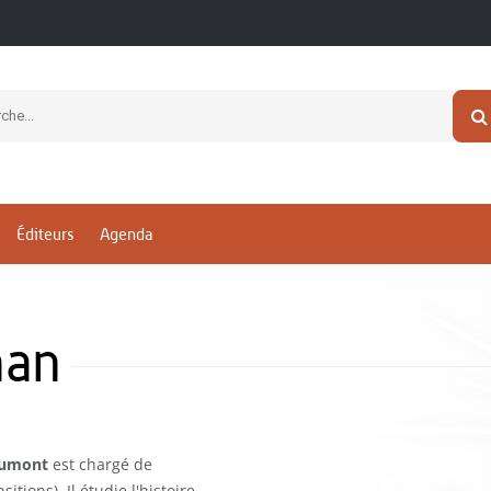
Éditeurs
Agenda
han
Dumont
est chargé de
tions). Il étudie l'histoire