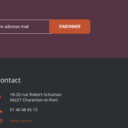
S'ABONNER
ontact
18-20 rue Robert-Schuman
94227 Charenton-le-Pont
01 40 48 65 13
Nous écrire