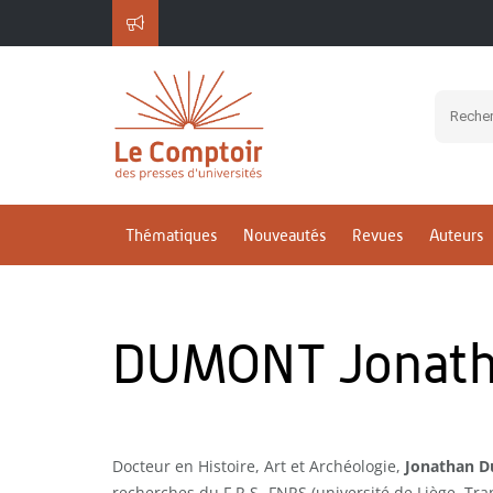
Thématiques
Nouveautés
Revues
Auteurs
DUMONT Jonat
Docteur en Histoire, Art et Archéologie,
Jonathan 
recherches du F.R.S.-FNRS (université de Liège, Transi