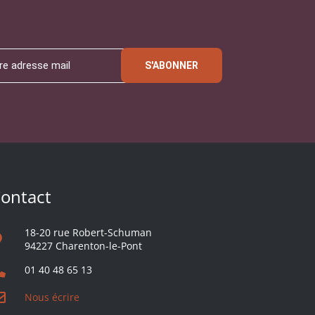
S'ABONNER
ontact
18-20 rue Robert-Schuman
94227 Charenton-le-Pont
01 40 48 65 13
Nous écrire