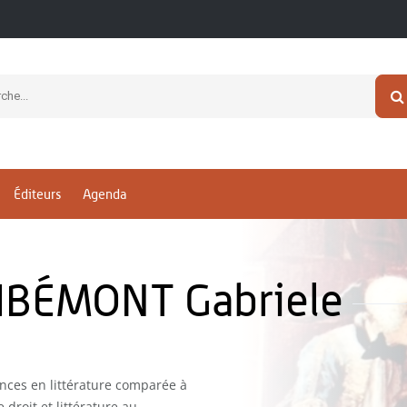
Éditeurs
Agenda
BÉMONT Gabriele
ences en littérature comparée à
 droit et littérature au