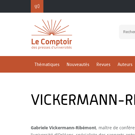
Thématiques
Nouveautés
Revues
Auteurs
VICKERMANN-RI
Gabriele Vickermann-Ribémont
, maître de confér
l'université d’Orléans, spécialiste des rapports entre