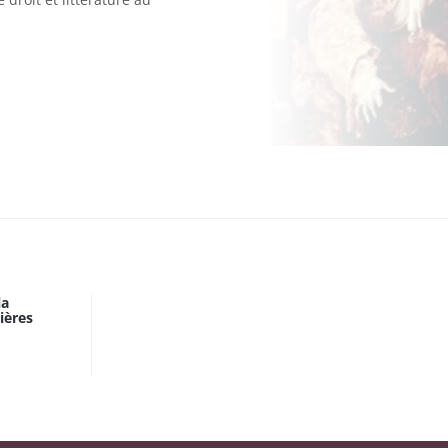
la
ières