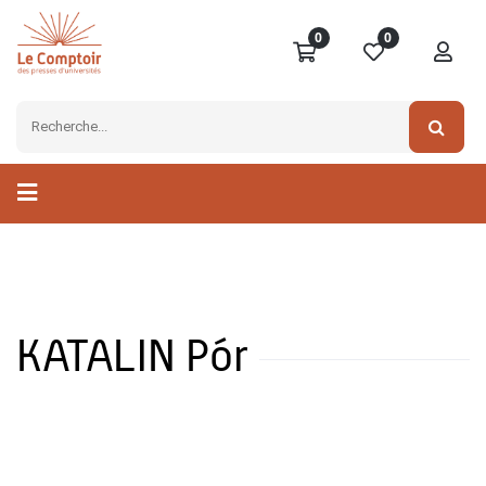
0
0
KATALIN Pór