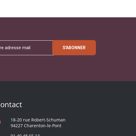
S'ABONNER
ontact
18-20 rue Robert-Schuman
94227 Charenton-le-Pont
01 40 48 65 13