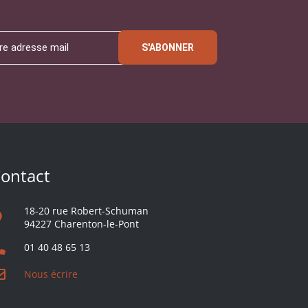
S'ABONNER
ontact
18-20 rue Robert-Schuman
94227 Charenton-le-Pont
01 40 48 65 13
Nous écrire