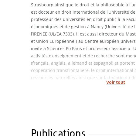
Strasbourg ainsi que le droit et la philosophie à l'u
est docteur en droit international de l’Université d
professeur des universités en droit public à la Facu
économiques et de gestion à Nancy (Université de L
l’IRENEE (UL/EA 7303), il est aussi directeur du Master
et Union Européenne } au Centre européen universi
invité à Sciences Po Paris et professeur associé à l’
activités d’enseignement et de recherche sont men
(français, anglais, allemand et espagnol) et portent
coopération transfrontalière, le droit international
ressources naturelles ainsi que sur la théorie du dr
Voir tout
Publications