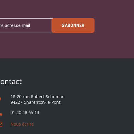
S'ABONNER
ontact
18-20 rue Robert-Schuman
94227 Charenton-le-Pont
01 40 48 65 13
Nous écrire