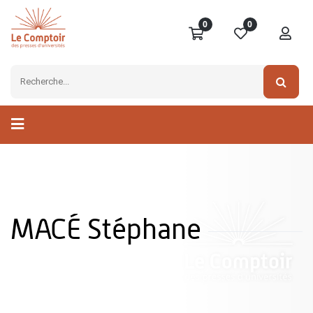
0
0
MACÉ Stéphane