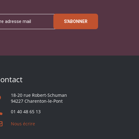
S'ABONNER
ontact
18-20 rue Robert-Schuman
94227 Charenton-le-Pont
01 40 48 65 13
Nous écrire