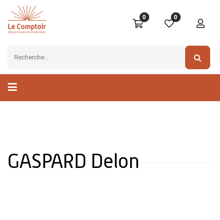
0
0
GASPARD Delon