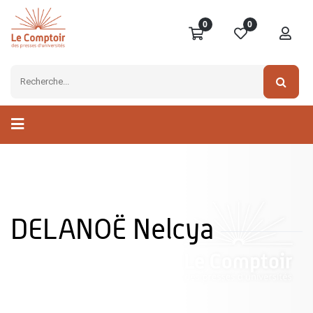
0
0
DELANOË Nelcya