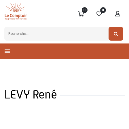
0
0
LEVY René