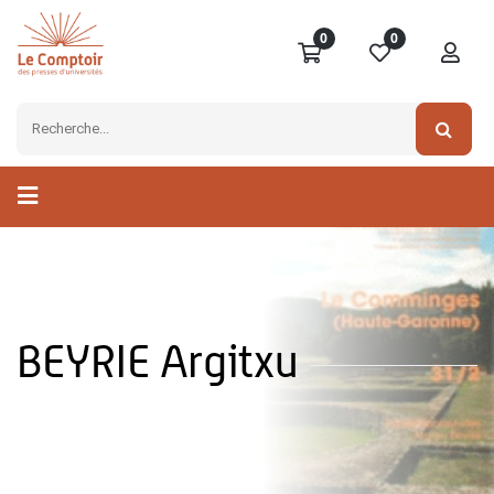
0
0
BEYRIE Argitxu