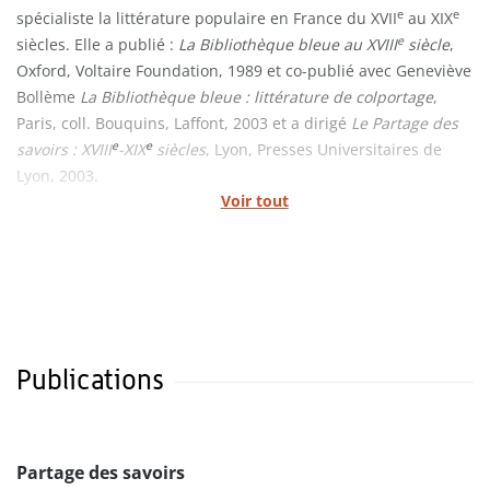
e
e
spécialiste la littérature populaire en France du XVII
au XIX
e
siècles. Elle a publié :
La Bibliothèque bleue au XVIII
siècle
,
Oxford, Voltaire Foundation, 1989 et co-publié avec Geneviève
Bollème
La Bibliothèque bleue : littérature de colportage
,
Paris, coll. Bouquins, Laffont, 2003 et a dirigé
Le Partage des
e
e
savoirs : XVIII
-XIX
siècles
, Lyon, Presses Universitaires de
Lyon, 2003.
Voir tout
Publications
Partage des savoirs