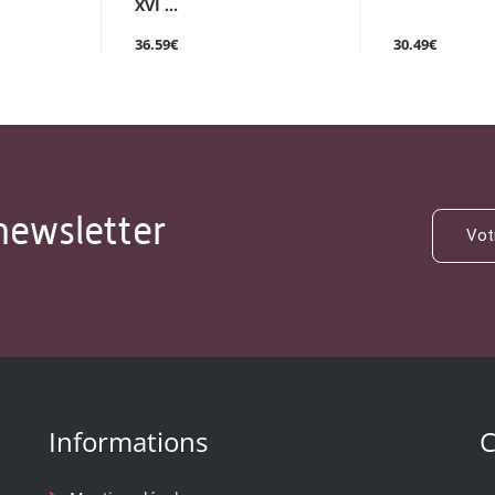
XVI ...
36.59€
30.49€
newsletter
Informations
C