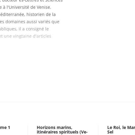
 à l'Université de Venise.
Méditerranée, historien de la
es domaines aussi variés que
ubliques, il a consigné le
t une vingtaine d'articles
ome 1
Horizons marins,
Le Roi, le Ma
itinéraires spirituels (Ve-
Sel